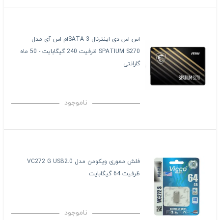
اس اس دی اینترنال SATA 3ام اس آی مدل
SPATIUM S270 ظرفیت 240 گیگابایت - 50 ماه
گارانتی
ناموجود
فلش مموری ویکومن مدل VC272 G USB2.0
ظرفیت 64 گیگابایت
ناموجود