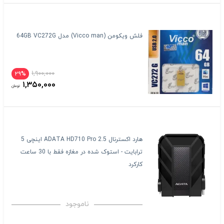
فلش ویکومن (Vicco man) مدل 64GB VC272G
۱,۹۰۰,۰۰۰
۲۹%
۱,۳۵۰,۰۰۰
تومان
هارد اکسترنال ADATA HD710 Pro 2.5 اینچی 5
ترابایت - استوک شده در مغازه فقط با 30 ساعت
کارکرد
ناموجود