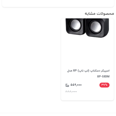
محصولات مشابه
اسپیکر دسکتاپ (لپ تاپ) XP مدل
XP-S83M
۵۵۹,۰۰۰
۳۷%
۸۸۸,۰۰۰