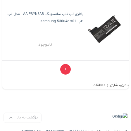
باطری لپ تاپ سامسونگ AA-PBYN8AB - مدل لپ
تاپ samsung 530u4c-s01
ناموجود
۱
باطری، شارژر و متعلقات
بازگشت به بالا