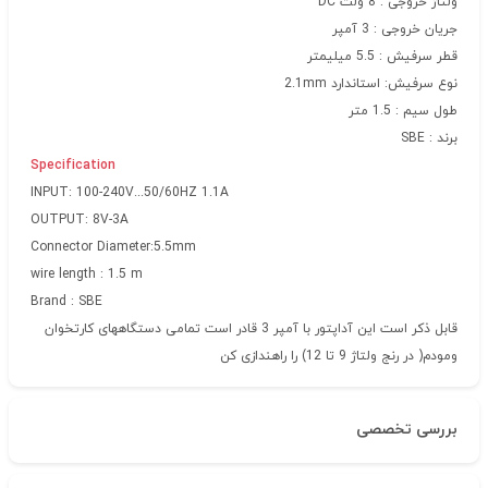
ولتاژ خروجی : 8 ولت DC
جریان خروجی : 3 آمپر
قطر سرفیش : 5.5 میلیمتر
نوع سرفیش: استاندارد 2.1mm
طول سیم : 1.5 متر
برند : SBE
Specification
INPUT: 100-240V...50/60HZ 1.1A
OUTPUT: 8V-3A
Connector Diameter:5.5mm
wire length : 1.5 m
Brand : SBE
قابل ذکر است این آداپتور با آمپر 3 قادر است تمامی دستگاههای کارتخوان
ومودم( در رنج ولتاژ 9 تا 12) را راهندازی کن
بررسی تخصصی