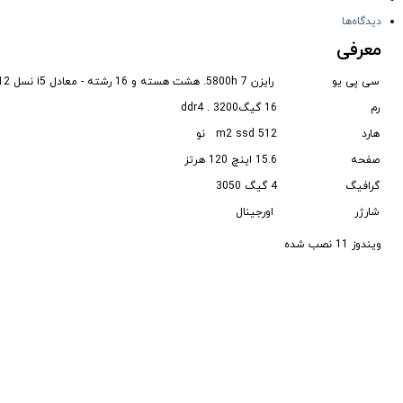
دیدگاه‌ها
معرفی
سی پی یو
رایزن 7 5800h. هشت هسته و 16 رشته - معادل i5 نسل 12
رم
16 گیگddr4 . 3200
هارد
512 m2 ssd نو
صفحه
15.6 اینچ 120 هرتز
گرافیگ
4 گیگ 3050
شارژر
اورجینال
ویندوز 11 نصب شده