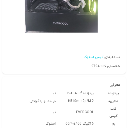
دسته‌بندی
کیس استوک
شناسه‌ی کالا: 9794
معرفی
پردازنده
پردازنده i5-10400f
نو
مادربرد
H510m s2p/M.2
در حد نو با گارانتی
قاب
EVERCOOL
نو
کیس
رم
16گیگ ddr4-2400
استوک